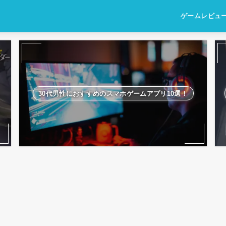
ゲームレビュ
RPG
MMORPG
シミュレーショ
アクション
アドベンチャー
パズル
リズムゲーム
スポーツ
恋愛シミュレー
30代男性におすすめのスマホゲームアプリ10選！