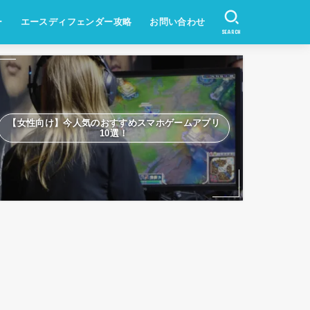
ー
エースディフェンダー攻略
お問い合わせ
SEARCH
ン
ション
【女性向け】今人気のおすすめスマホゲームアプリ
10選！