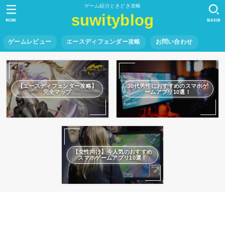
ゲーム紹介ときどき攻略
suwityblog
MENU
SEARCH
ゲームレビュー
エースディフェンダー攻略
お問い合わせ
【エースディフェンダー攻略】
30代男性におすすめのスマホゲ
完全マップ
ームアプリ10選！
【女性向け】今人気のおすすめ
スマホゲームアプリ10選！