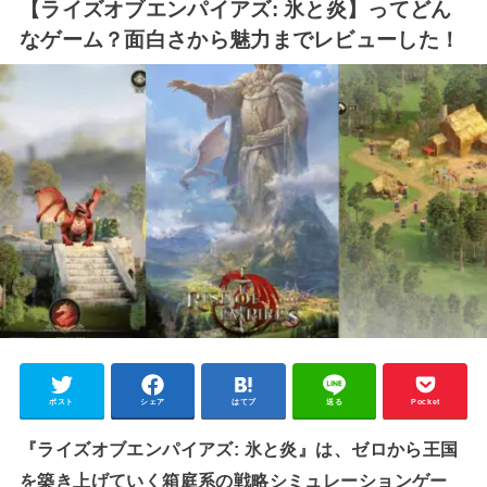
【ライズオブエンパイアズ: 氷と炎】ってどん
なゲーム？面白さから魅力までレビューした！
ポスト
シェア
はてブ
送る
Pocket
『ライズオブエンパイアズ: 氷と炎』は、ゼロから王国
を築き上げていく箱庭系の戦略シミュレーションゲー