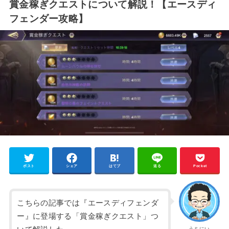
賞金稼ぎクエストについて解説！【エースディ
フェンダー攻略】
ポスト
シェア
はてブ
送る
Pocket
こちらの記事では『エースディフェンダ
ー』に登場する「賞金稼ぎクエスト」つ
うちにい