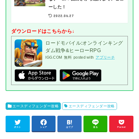
ーした！
2022.06.27
ダウンロードはこちらから↓
ロードモバイル:オンラインキング
ダム戦争&ヒーローRPG
IGG.COM
無料
posted with
アプリーチ
エースディフェンダー攻略
エースディフェンダー攻略
ポスト
シェア
はてブ
送る
Pocket